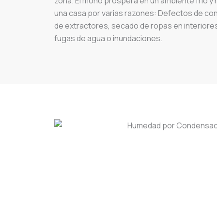
zona. El moho prospera en un ambiente frío y
una casa por varias razones: Defectos de cons
de extractores, secado de ropas en interiore
fugas de agua o inundaciones.