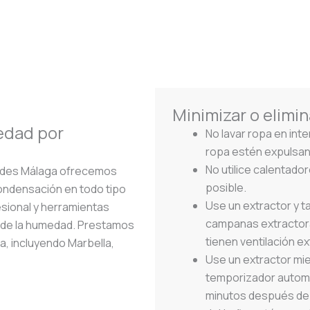
Minimizar o elimi
edad por
No lavar ropa en int
ropa estén expulsand
No utilice calentador
ades Málaga ofrecemos
posible.
 condensación en todo tipo
Use un extractor y t
sional y herramientas
campanas extractora
a de la humedad. Prestamos
tienen ventilación e
a, incluyendo Marbella,
Use un extractor mie
temporizador automát
minutos después de s