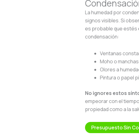
Condensació
La humedad por condens
signos visibles. Si obse
es probable que estés
condensación:
Ventanas const
Moho o manchas 
Olores a humeda
Pintura o papel 
No ignores estos sín
empeorar con el tiempo,
propiedad como a la sal
Presupuesto Sin C